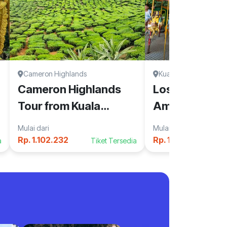
Cameron Highlands
Kuala Lumpur
Cameron Highlands
Lost World o
Tour from Kuala
Amusement a
Lumpur
Water Park
Mulai dari
Mulai dari
Rp. 1.102.232
Rp. 192.328
a
Tiket Tersedia