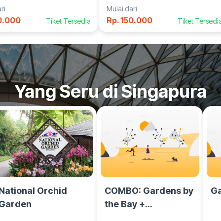
ri
Mulai dari
0.000
Rp. 150.000
Tiket Tersedia
Tiket Tersedi
Yang Seru di Singapura
National Orchid
COMBO: Gardens by
Ga
Garden
the Bay +
ArtScience