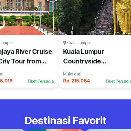
 Lumpur
Kuala Lumpur
ajaya River Cruise
Kuala Lumpur
City Tour from
Countryside
a Lumpur
Exploration and Batu
ri
Mulai dari
Caves Tour
96.016
Rp. 215.064
Tiket Tersedia
Tiket Tersedi
Destinasi Favorit