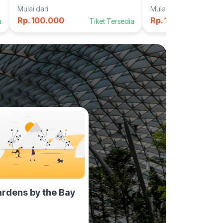
AMMARUL VS
Mulai dari
Mulai dari
Rp. 100.000
Rp. 175.000
a
Tiket Tersedia
rdens by the Bay