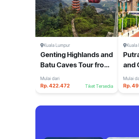
Kuala Lumpur
Kuala
Genting Highlands and
Putr
Batu Caves Tour from
and 
Kuala Lumpur
Kual
Mulai dari
Mulai da
Rp. 422.472
Rp. 4
Tiket Tersedia