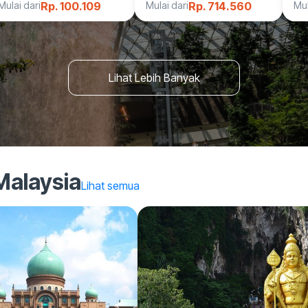
Mulai dari
Rp. 100.109
Mulai dari
Rp. 714.560
Mul
Museum™
Lihat Lebih Banyak
 Malaysia
Lihat semua