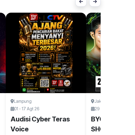
Lampung
Jakarta Pusat
01 - 17 Agt 26
29 - 29 Agt 26
Audisi Cyber Teras
BYON COMBA
Voice
SHOWBIZ VOL