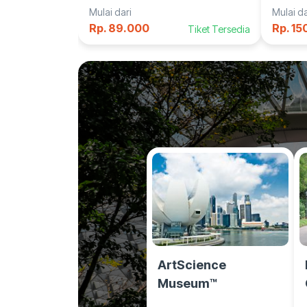
Bali"
Mulai dari
Mulai da
Rp. 89.000
Rp. 15
Tiket Tersedia
ArtScience
Museum™