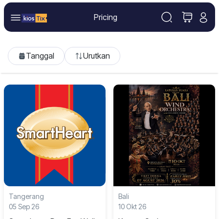
Pricing
Tanggal
Urutkan
Tangerang
Bali
05 Sep 26
10 Okt 26