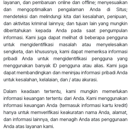
layanan, dan pembaruan online dan offline; menyesuaikan
dan mengoptimalkan pengalaman Anda di Situs;
mendeteksi dan melindungi kita dari kesalahan, penipuan,
dan aktivitas kriminal lainnya; dan tujuan lain yang mungkin
diberitahukan kepada Anda pada saat pengumpulan
informasi. Kami juga dapat melihat di beberapa pengguna
untuk mengidentifikasi masalah atau menyelesaikan
sengketa, dan khususnya, kami dapat memeriksa informasi
pribadi Anda untuk mengidentifikasi pengguna yang
menggunakan banyak ID pengguna atau alias. Kami juga
dapat membandingkan dan meninjau informasi pribadi Anda
untuk kesalahan, kelalaian, dan / atau akurasi.
Dalam keadaan tertentu, kami mungkin memerlukan
informasi keuangan tertentu dari Anda. Kami menggunakan
informasi keuangan Anda (termasuk informasi kartu kredit)
hanya untuk memverifikasi keakuratan nama Anda, alamat,
dan informasi lainnya, dan menagih Anda atas penggunaan
Anda atas layanan kami.