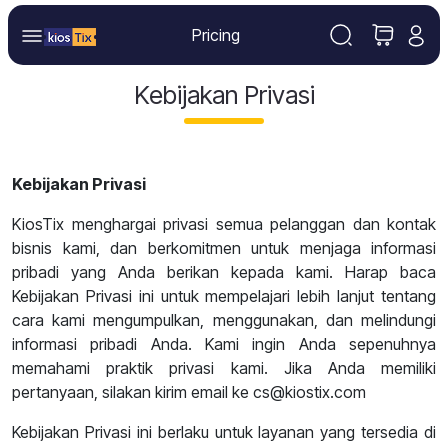
Pricing
Kebijakan Privasi
Kebijakan Privasi
KiosTix menghargai privasi semua pelanggan dan kontak
bisnis kami, dan berkomitmen untuk menjaga informasi
pribadi yang Anda berikan kepada kami. Harap baca
Kebijakan Privasi ini untuk mempelajari lebih lanjut tentang
cara kami mengumpulkan, menggunakan, dan melindungi
informasi pribadi Anda. Kami ingin Anda sepenuhnya
memahami praktik privasi kami. Jika Anda memiliki
pertanyaan, silakan kirim email ke
cs@kiostix.com
Kebijakan Privasi ini berlaku untuk layanan yang tersedia di