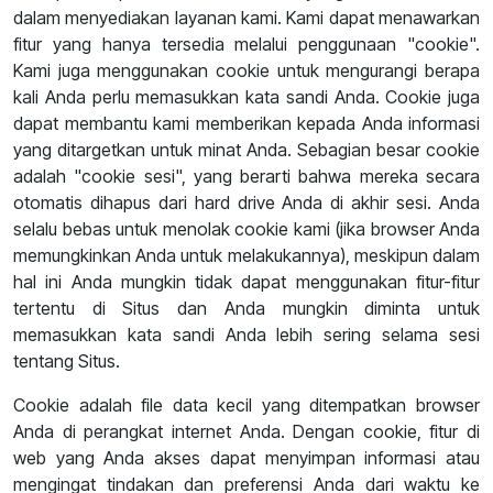
dalam menyediakan layanan kami. Kami dapat menawarkan
fitur yang hanya tersedia melalui penggunaan "cookie".
Kami juga menggunakan cookie untuk mengurangi berapa
kali Anda perlu memasukkan kata sandi Anda. Cookie juga
dapat membantu kami memberikan kepada Anda informasi
yang ditargetkan untuk minat Anda. Sebagian besar cookie
adalah "cookie sesi", yang berarti bahwa mereka secara
otomatis dihapus dari hard drive Anda di akhir sesi. Anda
selalu bebas untuk menolak cookie kami (jika browser Anda
memungkinkan Anda untuk melakukannya), meskipun dalam
hal ini Anda mungkin tidak dapat menggunakan fitur-fitur
tertentu di Situs dan Anda mungkin diminta untuk
memasukkan kata sandi Anda lebih sering selama sesi
tentang Situs.
Cookie adalah file data kecil yang ditempatkan browser
Anda di perangkat internet Anda. Dengan cookie, fitur di
web yang Anda akses dapat menyimpan informasi atau
mengingat tindakan dan preferensi Anda dari waktu ke