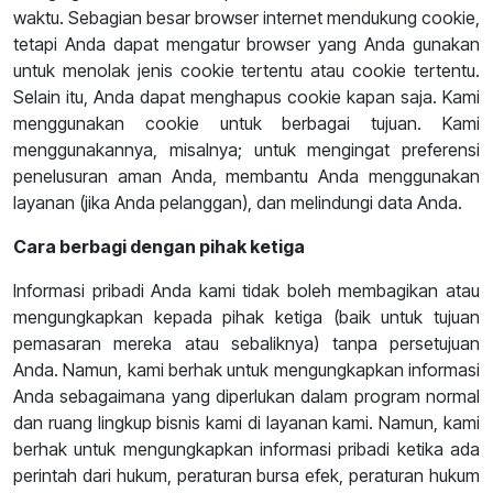
waktu. Sebagian besar browser internet mendukung cookie,
tetapi Anda dapat mengatur browser yang Anda gunakan
untuk menolak jenis cookie tertentu atau cookie tertentu.
Selain itu, Anda dapat menghapus cookie kapan saja. Kami
menggunakan cookie untuk berbagai tujuan. Kami
menggunakannya, misalnya; untuk mengingat preferensi
penelusuran aman Anda, membantu Anda menggunakan
layanan (jika Anda pelanggan), dan melindungi data Anda.
Cara berbagi dengan pihak ketiga
Informasi pribadi Anda kami tidak boleh membagikan atau
mengungkapkan kepada pihak ketiga (baik untuk tujuan
pemasaran mereka atau sebaliknya) tanpa persetujuan
Anda. Namun, kami berhak untuk mengungkapkan informasi
Anda sebagaimana yang diperlukan dalam program normal
dan ruang lingkup bisnis kami di layanan kami. Namun, kami
berhak untuk mengungkapkan informasi pribadi ketika ada
perintah dari hukum, peraturan bursa efek, peraturan hukum